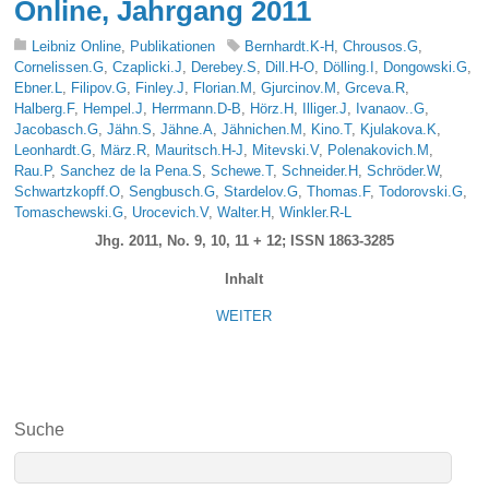
Online, Jahrgang 2011
Leibniz Online
,
Publikationen
Bernhardt.K-H
,
Chrousos.G
,
Cornelissen.G
,
Czaplicki.J
,
Derebey.S
,
Dill.H-O
,
Dölling.I
,
Dongowski.G
,
Ebner.L
,
Filipov.G
,
Finley.J
,
Florian.M
,
Gjurcinov.M
,
Grceva.R
,
Halberg.F
,
Hempel.J
,
Herrmann.D-B
,
Hörz.H
,
Illiger.J
,
Ivanaov..G
,
Jacobasch.G
,
Jähn.S
,
Jähne.A
,
Jähnichen.M
,
Kino.T
,
Kjulakova.K
,
Leonhardt.G
,
März.R
,
Mauritsch.H-J
,
Mitevski.V
,
Polenakovich.M
,
Rau.P
,
Sanchez de la Pena.S
,
Schewe.T
,
Schneider.H
,
Schröder.W
,
Schwartzkopff.O
,
Sengbusch.G
,
Stardelov.G
,
Thomas.F
,
Todorovski.G
,
Tomaschewski.G
,
Urocevich.V
,
Walter.H
,
Winkler.R-L
Jhg. 2011, No. 9, 10, 11 + 12; ISSN 1863-3285
Inhalt
WEITER
Suche