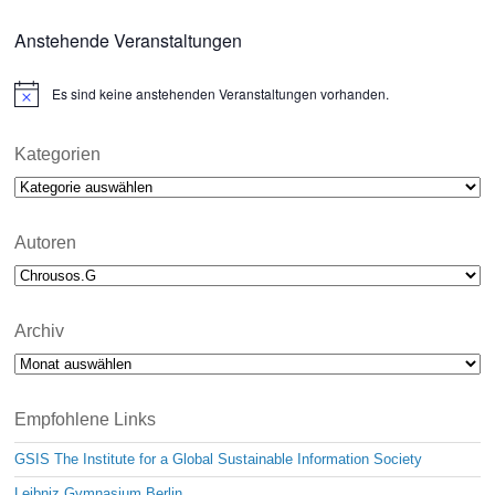
Anstehende Veranstaltungen
Es sind keine anstehenden Veranstaltungen vorhanden.
N
o
t
i
Kategorien
c
Kategorien
e
Autoren
Archiv
Archiv
Empfohlene Links
GSIS The Institute for a Global Sustainable Information Society
Leibniz Gymnasium Berlin