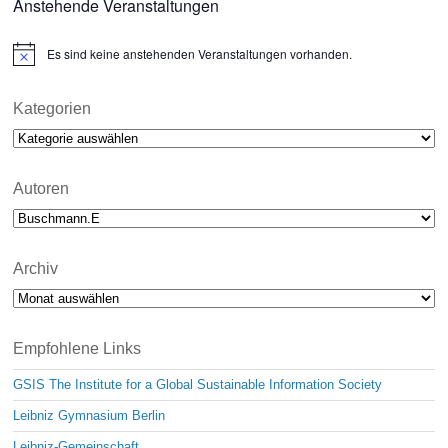
Anstehende Veranstaltungen
Es sind keine anstehenden Veranstaltungen vorhanden.
N
o
t
i
Kategorien
c
Kategorien
e
Autoren
Archiv
Archiv
Empfohlene Links
GSIS The Institute for a Global Sustainable Information Society
Leibniz Gymnasium Berlin
Leibniz-Gemeinschaft