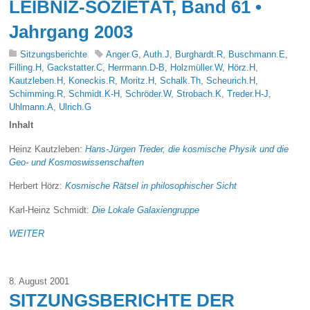
LEIBNIZ-SOZIETÄT, Band 61 •
Jahrgang 2003
Sitzungsberichte
Anger.G
,
Auth.J
,
Burghardt.R
,
Buschmann.E
,
Filling.H
,
Gackstatter.C
,
Herrmann.D-B
,
Holzmüller.W
,
Hörz.H
,
Kautzleben.H
,
Koneckis.R
,
Moritz.H
,
Schalk.Th
,
Scheurich.H
,
Schimming.R
,
Schmidt.K-H
,
Schröder.W
,
Strobach.K
,
Treder.H-J
,
Uhlmann.A
,
Ulrich.G
Inhalt
Heinz Kautzleben:
Hans-Jürgen Treder, die kosmische Physik und die
Geo- und Kosmoswissenschaften
Herbert Hörz:
Kosmische Rätsel in philosophischer Sicht
Karl-Heinz Schmidt:
Die Lokale Galaxiengruppe
WEITER
8. August 2001
SITZUNGSBERICHTE DER