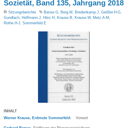
Sozietät, Band 135, Jahrgang 2018
Sitzungsberichte
Banse.G
,
Berg.M
,
Bredenkamp.J
,
Geißler.H-G
,
Gundlach
,
Hoffmann.J
,
Hörz.H
,
Krause.B
,
Krause.W
,
Metz.A-M
,
Rothe.H-J
,
Sommerfeld.E
INHALT
Werner Krause, Erdmute Sommerfeld
:
Vorwort
Gerhard Banse
:
Eröffnung der Plenarveranstaltung