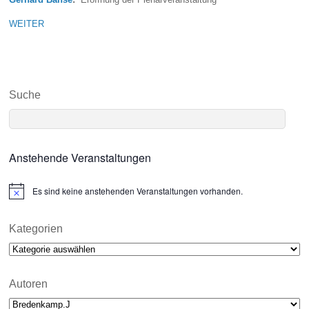
WEITER
Suche
Anstehende Veranstaltungen
Es sind keine anstehenden Veranstaltungen vorhanden.
N
o
t
i
Kategorien
c
Kategorien
e
Autoren