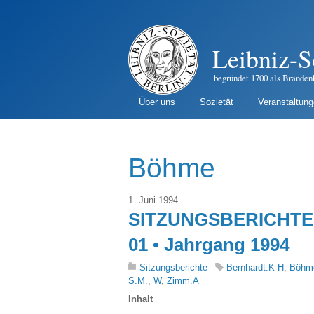
Leibniz-S
begründet 1700 als Branden
Über uns
Sozietät
Veranstaltun
Böhme
1. Juni 1994
SITZUNGSBERICHTE 
01 • Jahrgang 1994
Sitzungsberichte
Bernhardt.K-H
,
Böhm
S.M.
,
W
,
Zimm.A
Inhalt