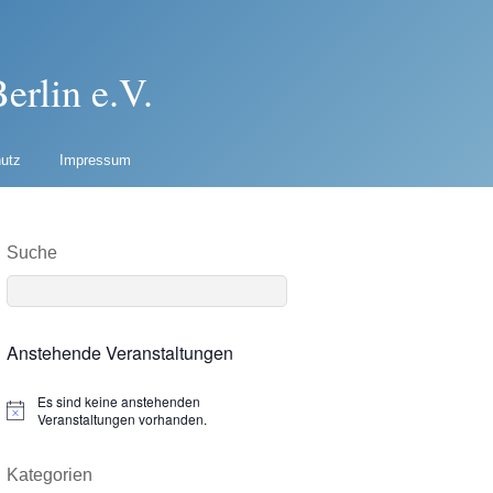
erlin e.V.
utz
Impressum
Suche
Anstehende Veranstaltungen
Es sind keine anstehenden
N
Veranstaltungen vorhanden.
o
t
i
Kategorien
c