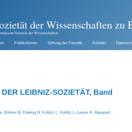
ozietät der Wissenschaften zu B
burgische Sozietät der Wissenschaften
gen
Publikationen
Stiftung der Freunde
Kontakt
Datensch
DER LEIBNIZ-SOZIETÄT, Band
e
,
Böhme.W
,
Ebeling.W
,
Kolditz.L
,
Kolditz.L
,
Lanius.K
,
Rapoport;