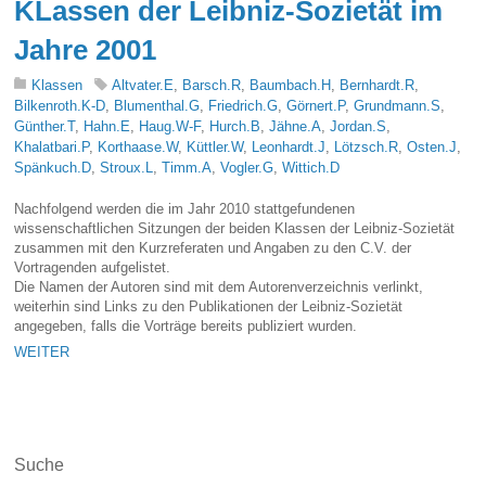
KLassen der Leibniz-Sozietät im
Jahre 2001
Klassen
Altvater.E
,
Barsch.R
,
Baumbach.H
,
Bernhardt.R
,
Bilkenroth.K-D
,
Blumenthal.G
,
Friedrich.G
,
Görnert.P
,
Grundmann.S
,
Günther.T
,
Hahn.E
,
Haug.W-F
,
Hurch.B
,
Jähne.A
,
Jordan.S
,
Khalatbari.P
,
Korthaase.W
,
Küttler.W
,
Leonhardt.J
,
Lötzsch.R
,
Osten.J
,
Spänkuch.D
,
Stroux.L
,
Timm.A
,
Vogler.G
,
Wittich.D
Nachfolgend werden die im Jahr 2010 stattgefundenen
wissenschaftlichen Sitzungen der beiden Klassen der Leibniz-Sozietät
zusammen mit den Kurzreferaten und Angaben zu den C.V. der
Vortragenden aufgelistet.
Die Namen der Autoren sind mit dem Autorenverzeichnis verlinkt,
weiterhin sind Links zu den Publikationen der Leibniz-Sozietät
angegeben, falls die Vorträge bereits publiziert wurden.
WEITER
Suche