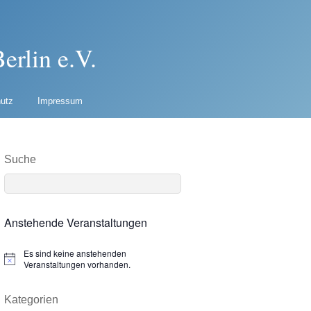
erlin e.V.
utz
Impressum
Suche
Anstehende Veranstaltungen
Es sind keine anstehenden
N
Veranstaltungen vorhanden.
o
t
i
Kategorien
c