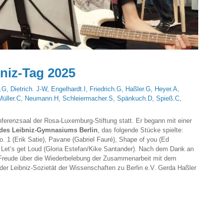
bniz-Tag 2025
.G
,
Dietrich. J-W
,
Engelhardt.I
,
Friedrich.G
,
Haßler.G
,
Heyer.A
,
Müller.C
,
Neumann.H
,
Schleiermacher.S
,
Spänkuch.D
,
Spieß.C
,
ferenzsaal der Rosa-Luxemburg-Stiftung statt. Er begann mit einer
 des Leibniz-Gymnasiums Berlin
, das folgende Stücke spielte:
 1 (Erik Satie), Pavane (Gabriel Fauré), Shape of you (Ed
 Let’s get Loud (Gloria Estefan/Kike Santander). Nach dem Dank an
Freude über die Wiederbelebung der Zusammenarbeit mit dem
er Leibniz-Sozietät der Wissenschaften zu Berlin e.V. Gerda Haßler