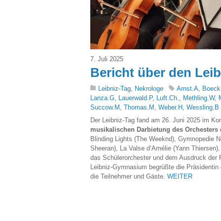
7. Juli 2025
Bericht über den Lei
Leibniz-Tag
,
Nekrologe
Arnst.A
,
Boeck
Lanza.G
,
Lauerwald.P
,
Luft.Ch.
,
Methling.W
,
Succow.M
,
Thomas.M
,
Weber.H
,
Wessling.B
Der Leibniz-Tag fand am 26. Juni 2025 im Kon
musikalischen Darbietung des Orchesters
Blinding Lights (The Weeknd), Gymnopedie No.
Sheeran), La Valse d‘Amélie (Yann Thiersen),
das Schülerorchester und dem Ausdruck der 
Leibniz-Gymnasium begrüßte die Präsidentin d
die Teilnehmer und Gäste.
WEITER