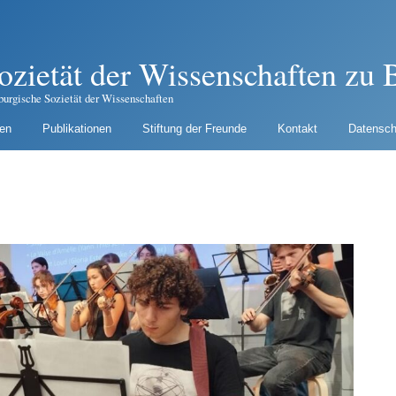
ozietät der Wissenschaften zu B
burgische Sozietät der Wissenschaften
gen
Publikationen
Stiftung der Freunde
Kontakt
Datensch