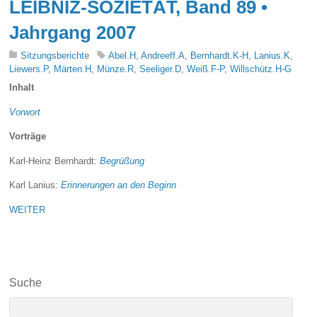
LEIBNIZ-SOZIETÄT, Band 89 •
Jahrgang 2007
Sitzungsberichte
Abel.H
,
Andreeff.A
,
Bernhardt.K-H
,
Lanius.K
,
Liewers.P
,
Märten.H
,
Münze.R
,
Seeliger.D
,
Weiß.F-P
,
Willschütz.H-G
Inhalt
Vorwort
Vorträge
Karl-Heinz Bernhardt:
Begrüßung
Karl Lanius:
Erinnerungen an den Beginn
WEITER
Suche