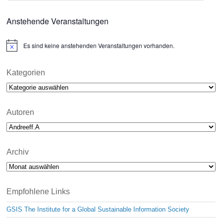
Anstehende Veranstaltungen
Es sind keine anstehenden Veranstaltungen vorhanden.
N
o
t
i
Kategorien
c
Kategorien
e
Autoren
Archiv
Archiv
Empfohlene Links
GSIS The Institute for a Global Sustainable Information Society