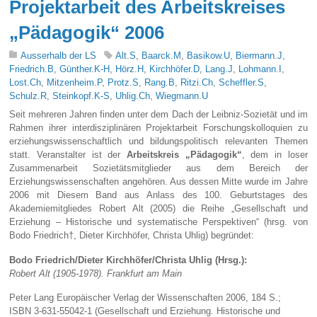
Projektarbeit des Arbeitskreises
„Pädagogik“ 2006
Ausserhalb der LS
Alt.S
,
Baarck.M
,
Basikow.U
,
Biermann.J
,
Friedrich.B
,
Günther.K-H
,
Hörz.H
,
Kirchhöfer.D
,
Lang.J
,
Lohmann.I
,
Lost.Ch
,
Mitzenheim.P
,
Protz.S
,
Rang.B
,
Ritzi.Ch
,
Scheffler.S
,
Schulz.R
,
Steinkopf.K-S
,
Uhlig.Ch
,
Wiegmann.U
Seit mehreren Jahren finden unter dem Dach der Leibniz-Sozietät und im
Rahmen ihrer interdisziplinären Projektarbeit Forschungskolloquien zu
erziehungswissenschaftlich und bildungspolitisch relevanten Themen
statt. Veranstalter ist der
Arbeitskreis „Pädagogik“
, dem in loser
Zusammenarbeit Sozietätsmitglieder aus dem Bereich der
Erziehungswissenschaften angehören. Aus dessen Mitte wurde im Jahre
2006 mit Diesem Band aus Anlass des 100. Geburtstages des
Akademiemitgliedes Robert Alt (2005) die Reihe „Gesellschaft und
Erziehung – Historische und systematische Perspektiven“ (hrsg. von
Bodo Friedrich†, Dieter Kirchhöfer, Christa Uhlig) begründet:
Bodo Friedrich/Dieter Kirchhöfer/Christa Uhlig (Hrsg.):
Robert Alt (1905-1978). Frankfurt am Main
Peter Lang Europäischer Verlag der Wissenschaften 2006, 184 S.;
ISBN 3-631-55042-1 (Gesellschaft und Erziehung. Historische und