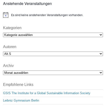
Anstehende Veranstaltungen
Es sind keine anstehenden Veranstaltungen vorhanden.
N
o
t
i
Kategorien
c
Kategorien
e
Autoren
Archiv
Archiv
Empfohlene Links
GSIS The Institute for a Global Sustainable Information Society
Leibniz Gymnasium Berlin