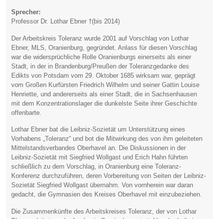
Sprecher:
Professor Dr. Lothar Ebner †(bis 2014)
Der Arbeitskreis Toleranz wurde 2001 auf Vorschlag von Lothar
Ebner, MLS, Oranienburg, gegründet. Anlass für diesen Vorschlag
war die widersprüchliche Rolle Oranienburgs einerseits als einer
Stadt, in der in Brandenburg/Preußen der Toleranzgedanke des
Edikts von Potsdam vom 29. Oktober 1685 wirksam war, geprägt
vom Großen Kurfürsten Friedrich Wilhelm und seiner Gattin Louise
Henriette, und andererseits als einer Stadt, die in Sachsenhausen
mit dem Konzentrationslager die dunkelste Seite ihrer Geschichte
offenbarte.
Lothar Ebner bat die Leibniz-Sozietät um Unterstützung eines
Vorhabens „Toleranz“ und bot die Mitwirkung des von ihm geleiteten
Mittelstandsverbandes Oberhavel an. Die Diskussionen in der
Leibniz-Sozietät mit Siegfried Wollgast und Erich Hahn führten
schließlich zu dem Vorschlag, in Oranienburg eine Toleranz-
Konferenz durchzuführen, deren Vorbereitung von Seiten der Leibniz-
Sozietät Siegfried Wollgast übernahm. Von vornherein war daran
gedacht, die Gymnasien des Kreises Oberhavel mit einzubeziehen.
Die Zusammenkünfte des Arbeitskreises Toleranz, der von Lothar