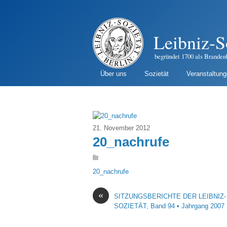
Leibniz-S
begründet 1700 als Branden
Über uns
Sozietät
Veranstaltun
21. November 2012
20_nachrufe
20_nachrufe
«
SITZUNGSBERICHTE DER LEIBNIZ-
SOZIETÄT, Band 94 • Jahrgang 2007