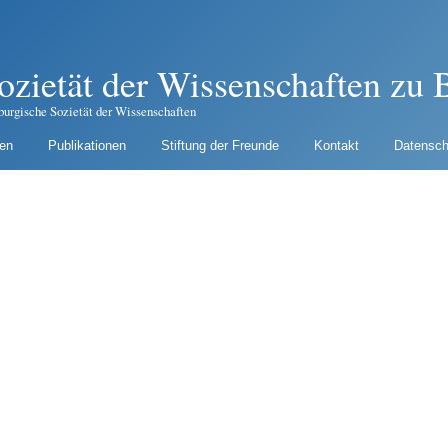
ozietät der Wissenschaften zu B
burgische Sozietät der Wissenschaften
gen
Publikationen
Stiftung der Freunde
Kontakt
Datensch