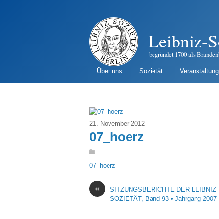
Leibniz-S
begründet 1700 als Branden
Über uns
Sozietät
Veranstaltun
21. November 2012
07_hoerz
07_hoerz
«
SITZUNGSBERICHTE DER LEIBNIZ-
SOZIETÄT, Band 93 • Jahrgang 2007