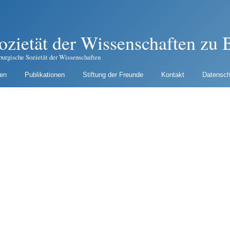
ozietät der Wissenschaften zu B
burgische Sozietät der Wissenschaften
gen
Publikationen
Stiftung der Freunde
Kontakt
Datensch