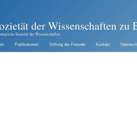
ozietät der Wissenschaften zu B
burgische Sozietät der Wissenschaften
gen
Publikationen
Stiftung der Freunde
Kontakt
Datensch