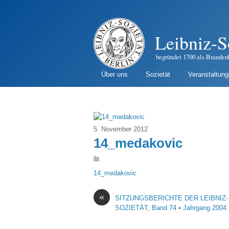
Leibniz-S
begründet 1700 als Branden
Über uns
Sozietät
Veranstaltun
5. November 2012
14_medakovic
14_medakovic
«
SITZUNGSBERICHTE DER LEIBNIZ-
SOZIETÄT, Band 74 • Jahrgang 2004