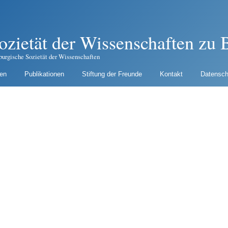
ozietät der Wissenschaften zu B
burgische Sozietät der Wissenschaften
gen
Publikationen
Stiftung der Freunde
Kontakt
Datensch