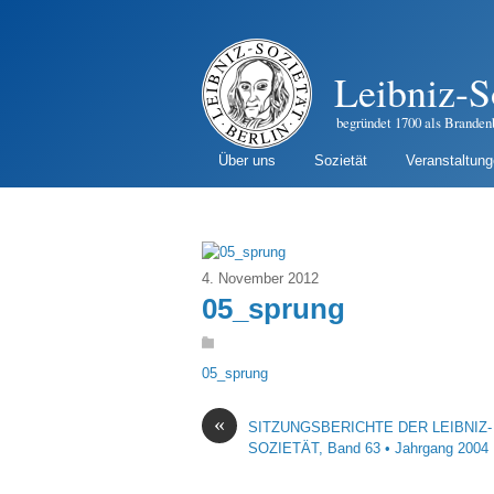
Leibniz-S
begründet 1700 als Branden
Über uns
Sozietät
Veranstaltun
4. November 2012
05_sprung
05_sprung
«
SITZUNGSBERICHTE DER LEIBNIZ-
SOZIETÄT, Band 63 • Jahrgang 2004