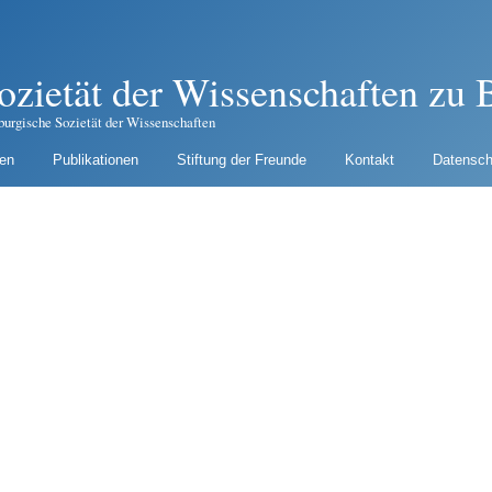
ozietät der Wissenschaften zu B
burgische Sozietät der Wissenschaften
gen
Publikationen
Stiftung der Freunde
Kontakt
Datensch