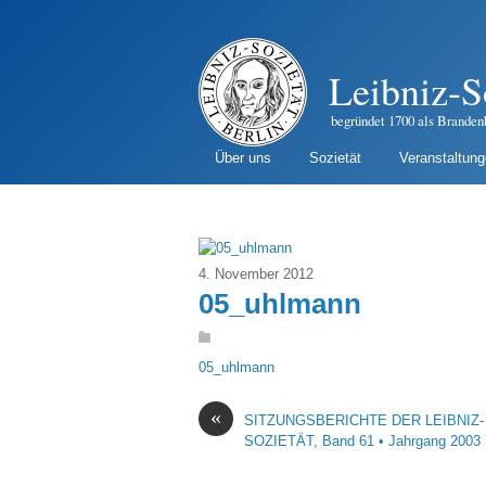
Leibniz-S
begründet 1700 als Branden
Über uns
Sozietät
Veranstaltun
4. November 2012
05_uhlmann
05_uhlmann
«
SITZUNGSBERICHTE DER LEIBNIZ-
SOZIETÄT, Band 61 • Jahrgang 2003