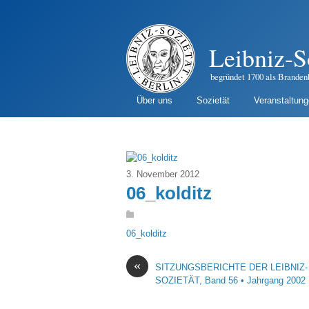
Leibniz-S
begründet 1700 als Branden
Über uns
Sozietät
Veranstaltun
3. November 2012
06_kolditz
06_kolditz
«
SITZUNGSBERICHTE DER LEIBNIZ-
SOZIETÄT, Band 56 • Jahrgang 2002