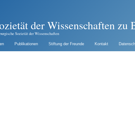
ozietät der Wissenschaften zu B
burgische Sozietät der Wissenschaften
gen
Publikationen
Stiftung der Freunde
Kontakt
Datensch