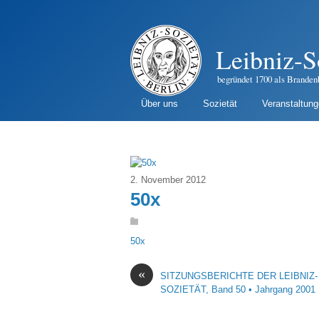
Leibniz-S
begründet 1700 als Branden
Über uns
Sozietät
Veranstaltun
2. November 2012
50x
50x
«
SITZUNGSBERICHTE DER LEIBNIZ-
SOZIETÄT, Band 50 • Jahrgang 2001