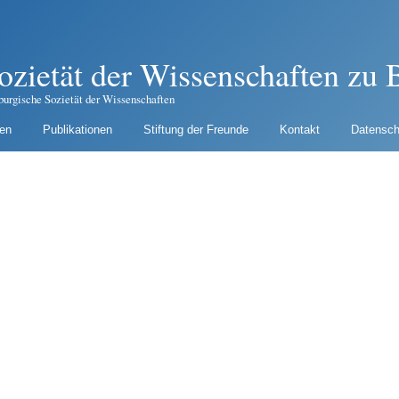
ozietät der Wissenschaften zu B
burgische Sozietät der Wissenschaften
gen
Publikationen
Stiftung der Freunde
Kontakt
Datensch