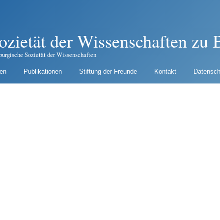
ozietät der Wissenschaften zu B
burgische Sozietät der Wissenschaften
gen
Publikationen
Stiftung der Freunde
Kontakt
Datensch