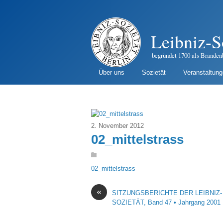
Leibniz-S
begründet 1700 als Branden
Über uns
Sozietät
Veranstaltun
2. November 2012
02_mittelstrass
02_mittelstrass
«
SITZUNGSBERICHTE DER LEIBNIZ-
SOZIETÄT, Band 47 • Jahrgang 2001