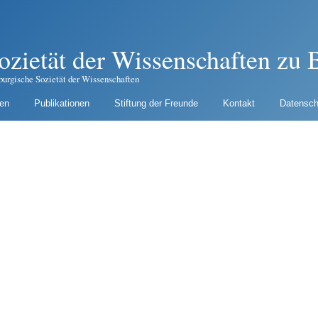
ozietät der Wissenschaften zu B
burgische Sozietät der Wissenschaften
gen
Publikationen
Stiftung der Freunde
Kontakt
Datensch