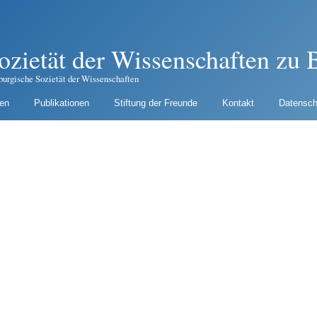
ozietät der Wissenschaften zu B
burgische Sozietät der Wissenschaften
gen
Publikationen
Stiftung der Freunde
Kontakt
Datensch