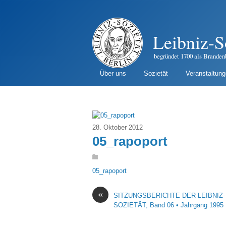
Leibniz-S
begründet 1700 als Branden
Über uns
Sozietät
Veranstaltun
28. Oktober 2012
05_rapoport
05_rapoport
«
SITZUNGSBERICHTE DER LEIBNIZ-
SOZIETÄT, Band 06 • Jahrgang 1995