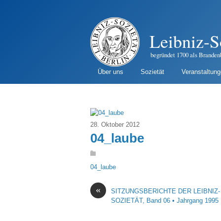
Leibniz-S
begründet 1700 als Branden
Über uns
Sozietät
Veranstaltun
28. Oktober 2012
04_laube
04_laube
«
SITZUNGSBERICHTE DER LEIBNIZ-
SOZIETÄT, Band 06 • Jahrgang 1995