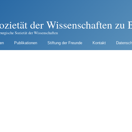
ozietät der Wissenschaften zu B
burgische Sozietät der Wissenschaften
gen
Publikationen
Stiftung der Freunde
Kontakt
Datensch