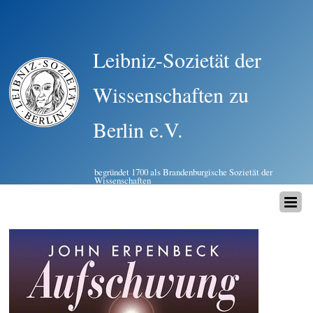
Leibniz-Sozietät der
Wissenschaften zu
Berlin e.V.
begründet 1700 als Brandenburgische Sozietät der
Wissenschaften