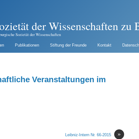
ozietät der Wissenschaften zu B
burgische Sozietät der Wissenschaften
gen
Publikationen
Stiftung der Freunde
Kontakt
Datensch
haftliche Veranstaltungen im
»
Leibniz-Intern Nr. 66-2015