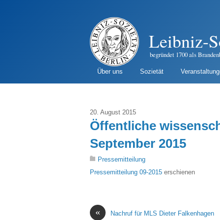
Leibniz-S
begründet 1700 als Branden
Über uns
Sozietät
Veranstaltun
20. August 2015
Öffentliche wissensc
September 2015
Pressemitteilung
Pressemitteilung 09-2015
erschienen
«
Nachruf für MLS Dieter Falkenhagen