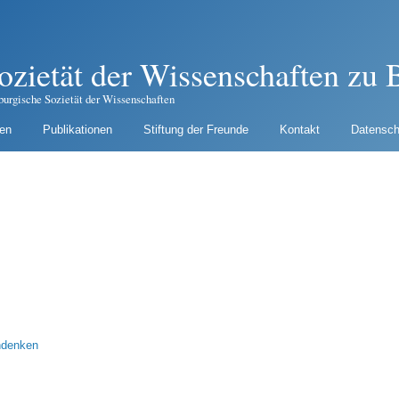
ozietät der Wissenschaften zu B
burgische Sozietät der Wissenschaften
gen
Publikationen
Stiftung der Freunde
Kontakt
Datensch
ndenken