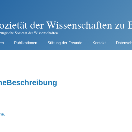
ozietät der Wissenschaften zu B
burgische Sozietät der Wissenschaften
gen
Publikationen
Stiftung der Freunde
Kontakt
Datensch
cheBeschreibung
ne,