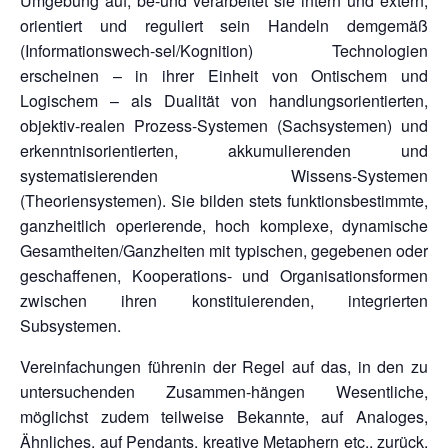
Umgebung auf, be-und verarbeitet sie intern und extern,
orientiert und reguliert sein Handeln demgemäß
(Informationswech-sel/Kognition) Technologien
erscheinen – in ihrer Einheit von Ontischem und
Logischem – als Dualität von handlungsorientierten,
objektiv-realen Prozess-Systemen (Sachsystemen) und
erkenntnisorientierten, akkumulierenden und
systematisierenden Wissens-Systemen
(Theoriensystemen). Sie bilden stets funktionsbestimmte,
ganzheitlich operierende, hoch komplexe, dynamische
Gesamtheiten/Ganzheiten mit typischen, gegebenen oder
geschaffenen, Kooperations- und Organisationsformen
zwischen ihren konstituierenden, integrierten
Subsystemen.
Vereinfachungen führenin der Regel auf das, in den zu
untersuchenden Zusammen-hängen Wesentliche,
möglichst zudem teilweise Bekannte, auf Analoges,
Ähnliches, auf Pendants, kreative Metaphern etc., zurück.