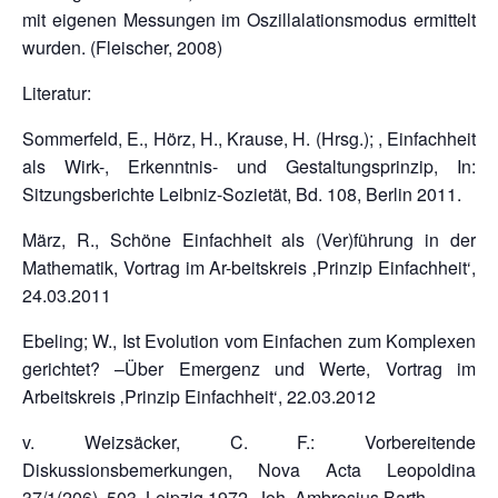
mit eigenen Messungen im Oszillalationsmodus ermittelt
wurden. (Fleischer, 2008)
Literatur:
Sommerfeld, E., Hörz, H., Krause, H. (Hrsg.); , Einfachheit
als Wirk-, Erkenntnis- und Gestaltungsprinzip, In:
Sitzungsberichte Leibniz-Sozietät, Bd. 108, Berlin 2011.
März, R., Schöne Einfachheit als (Ver)führung in der
Mathematik, Vortrag im Ar-beitskreis ‚Prinzip Einfachheit‘,
24.03.2011
Ebeling; W., Ist Evolution vom Einfachen zum Komplexen
gerichtet? –Über Emergenz und Werte, Vortrag im
Arbeitskreis ‚Prinzip Einfachheit‘, 22.03.2012
v. Weizsäcker, C. F.: Vorbereitende
Diskussionsbemerkungen, Nova Acta Leopoldina
37/1(206), 503, Leipzig 1972, Joh. Ambrosius Barth.