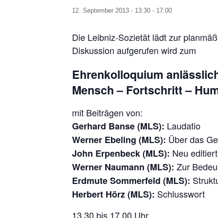
12. September 2013 - 13:30
-
17:00
Die Leibniz-Sozietät lädt zur planmä
Diskussion aufgerufen wird zum
Ehrenkolloquium anlässlich
Mensch – Fortschritt – H
mit Beiträgen von:
Laudatio
Gerhard Banse (MLS):
Über das Ged
Werner Ebeling (MLS):
Neu editiert
John Erpenbeck (MLS):
Zur Bedeut
Werner Naumann (MLS):
Struktu
Erdmute Sommerfeld (MLS):
Schlusswort
Herbert Hörz (MLS):
13.30 bis 17.00 Uhr,