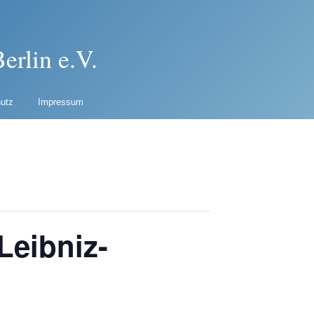
erlin e.V.
utz
Impressum
Leibniz-