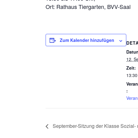
Ort: Rathaus Tiergarten, BVV-Saal
Zum Kalender hinzufügen
DETA
Datu
12. S
Zeit:
13:30
Veran
:
Veran
September-Sitzung der Klasse Sozial-