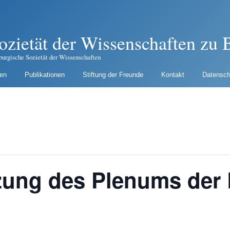
ozietät der Wissenschaften zu B
burgische Sozietät der Wissenschaften
gen
Publikationen
Stiftung der Freunde
Kontakt
Datensch
zung des Plenums der 