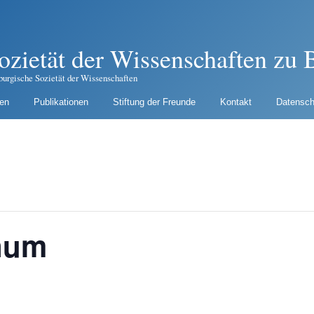
ozietät der Wissenschaften zu B
burgische Sozietät der Wissenschaften
gen
Publikationen
Stiftung der Freunde
Kontakt
Datensch
num