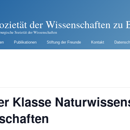
ozietät der Wissenschaften zu B
burgische Sozietät der Wissenschaften
gen
Publikationen
Stiftung der Freunde
Kontakt
Datensch
er Klasse Naturwissen
schaften