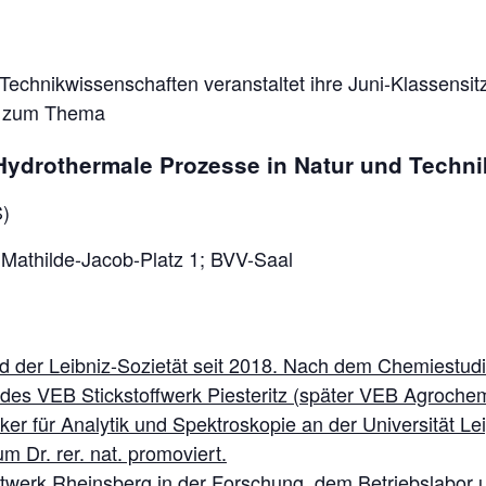
echnikwissenschaften veranstaltet ihre Juni-Klassensitz
on zum Thema
Hydrothermale Prozesse in Natur und Techni
)
, Mathilde-Jacob-Platz 1; BVV-Saal
ed der Leibniz-Sozietät seit 2018. Nach dem Chemiestud
es VEB Stickstoffwerk Piesteritz (später VEB Agrochemie 
er für Analytik und Spektroskopie an der Universität Le
m Dr. rer. nat. promoviert.
werk Rheinsberg in der Forschung, dem Betriebslabor und