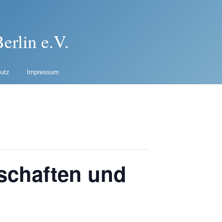
erlin e.V.
utz
Impressum
schaften und