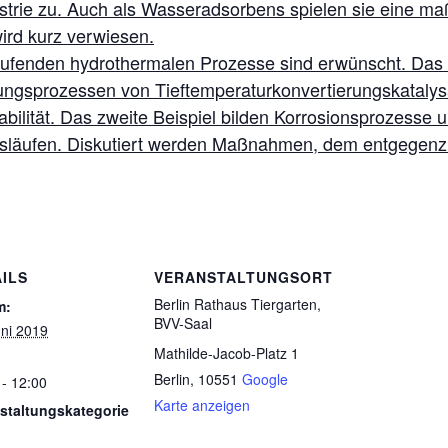
strie zu. Auch als Wasseradsorbens spielen sie eine ma
ird kurz verwiesen.
laufenden hydrothermalen Prozesse sind erwünscht. Das w
ungsprozessen von Tieftemperaturkonvertierungskatalys
tabilität. Das zweite Beispiel bilden Korrosionsprozesse
reisläufen. Diskutiert werden Maßnahmen, dem entgegenz
ILS
VERANSTALTUNGSORT
Berlin Rathaus Tiergarten,
m:
BVV-Saal
uni 2019
Mathilde-Jacob-Platz 1
Berlin
,
10551
Google
 - 12:00
Karte anzeigen
staltungskategorie