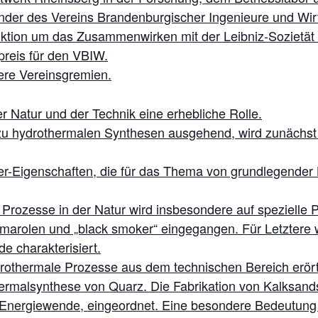
zender des Vereins Brandenburgischer Ingenieure und Wirt
ktion um das Zusammenwirken mit der Leibniz-Sozietät 
reis für den VBIW.
tere Vereinsgremien.
r Natur und der Technik eine erhebliche Rolle.
zu hydrothermalen Synthesen ausgehend, wird zunächst 
-Eigenschaften, die für das Thema von grundlegender 
rozesse in der Natur wird insbesondere auf spezielle P
rolen und „black smoker“ eingegangen. Für Letztere wi
e charakterisiert.
thermale Prozesse aus dem technischen Bereich erörtert
ermalsynthese von Quarz. Die Fabrikation von Kalksands
r Energiewende, eingeordnet. Eine besondere Bedeutun