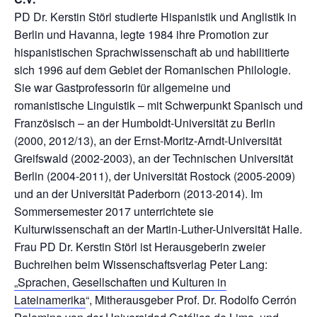
PD Dr. Kerstin Störl studierte Hispanistik und Anglistik in
Berlin und Havanna, legte 1984 ihre Pro­motion zur
hispanis­tischen Sprachwissenschaft ab und habilitierte
sich 1996 auf dem Gebiet der Romanischen Philologie.
Sie war Gastpro­fes­sorin für allgemeine und
romanistische Lingu­istik – mit Schwerpunkt Spanisch und
Französisch – an der Humboldt-Universität zu Berlin
(2000, 2012/13), an der Ernst-Moritz-Arndt-Universität
Greifswald (2002-2003), an der Tech­nischen Universität
Berlin (2004-2011), der Universität Rostock (2005-2009)
und an der Uni­versität Paderborn (2013-2014). Im
Sommersemester 2017 unterrichtete sie
Kulturwissenschaft an der Martin-Luther-Universität Halle.
Frau PD Dr. Kerstin Störl ist Herausgeberin zweier
Buchreihen beim Wis­senschaftsverlag Peter Lang:
„Sprachen, Gesellschaften und Kulturen in
Lateinamerika
“, Mitherausgeber Prof. Dr. Rodolfo Cerrón