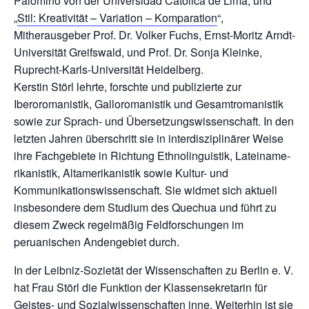
Palomino von der Universidad Católica de Lima, und
„
Stil: Kreativität – Variation – Komparation
“,
Mitherausgeber Prof. Dr. Volker Fuchs, Ernst-Moritz Arndt-
Uni­versität Greifswald, und Prof. Dr. Sonja Kleinke,
Ruprecht-Karls-Universität Heidelberg.
Kerstin Störl lehrte, forschte und publizierte zur
Iberoromanistik, Galloromanistik und Ge­sam­tromanistik
sowie zur Sprach- und Übersetzungs­wissenschaft. In den
letzten Jahren über­schritt sie in interdisziplinärer Weise
ihre Fachgebiete in Richtung Eth­nolinguistik, Lateiname­
rikanistik, Altamerikanistik sowie Kultur- und
Kommunikationswissenschaft. Sie widmet sich aktuell
insbesondere dem Studium des Quechua und führt zu
diesem Zweck regelmäßig Feld­forschungen im
peruanischen Andengebiet durch.
In der Leibniz-Sozietät der Wissenschaften zu Berlin e. V.
hat Frau Störl die Funk­tion der Klassensekretarin für
Geistes- und Sozialwissen­schaften inne. Weiterhin ist sie