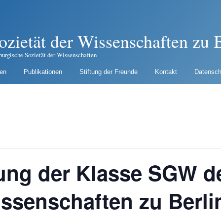
ozietät der Wissenschaften zu B
burgische Sozietät der Wissenschaften
gen
Publikationen
Stiftung der Freunde
Kontakt
Datensch
ung der Klasse SGW de
issenschaften zu Berli