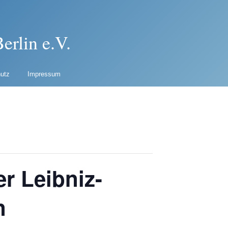
erlin e.V.
utz
Impressum
r Leibniz-
n