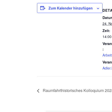
Zum Kalender hinzufügen
DETA
Datu
24. N
Zeit:
14:00
Veran
:
Arbeit
Veran
Adler
Raumfahrthistorisches Kolloquium 202