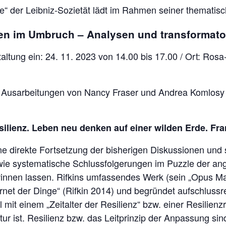
se“ der Leibniz-Sozietät lädt im Rahmen seiner thematis
ten im Umbruch – Analysen und transformat
altung ein: 24. 11. 2023 von 14.00 bis 17.00 / Ort: Ros
 Ausarbeitungen von Nancy Fraser und Andrea Komlosy 
silienz. Leben neu denken auf einer wilden Erde. Fra
eine direkte Fortsetzung der bisherigen Diskussionen und 
wie systematische Schlussfolgerungen im Puzzle der ang
innen lassen. Rifkins umfassendes Werk (sein „Opus Mag
ternet der Dinge“ (Rifkin 2014) und begründet aufschluss
mit einem „Zeitalter der Resilienz“ bzw. einer Resilienz
 ist. Resilienz bzw. das Leitprinzip der Anpassung sind 