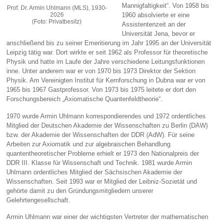
Mannigfaltigkeit“. Von 1958 bis
Prof. Dr. Armin Uhlmann (MLS), 1930-
2026
1960 absolvierte er eine
(Foto: Privatbesitz)
Assistentenzeit an der
Universität Jena, bevor er
anschließend bis zu seiner Emeritierung im Jahr 1995 an der Universität
Leipzig tätig war. Dort wirkte er seit 1962 als Professor für theoretische
Physik und hatte im Laufe der Jahre verschiedene Leitungsfunktionen
inne. Unter anderem war er von 1970 bis 1973 Direktor der Sektion
Physik. Am Vereinigten Institut für Kernforschung in Dubna war er von
1965 bis 1967 Gastprofessor. Von 1973 bis 1975 leitete er dort den
Forschungsbereich „Axiomatische Quantenfeldtheorie“.
1970 wurde Armin Uhlmann korrespondierendes und 1972 ordentliches
Mitglied der Deutschen Akademie der Wissenschaften zu Berlin (DAW)
bzw. der Akademie der Wissenschaften der DDR (AdW). Für seine
Arbeiten zur Axiomatik und zur algebraischen Behandlung
quantentheoretischer Probleme erhielt er 1973 den Nationalpreis der
DDR III. Klasse für Wissenschaft und Technik. 1981 wurde Armin
Uhlmann ordentliches Mitglied der Sächsischen Akademie der
Wissenschaften. Seit 1993 war er Mitglied der Leibniz-Sozietät und
gehörte damit zu den Gründungsmitgliedern unserer
Gelehrtengesellschaft.
Armin Uhlmann war einer der wichtigsten Vertreter der mathematischen