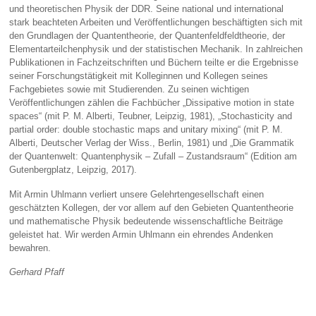
und theoretischen Physik der DDR. Seine national und international
stark beachteten Arbeiten und Veröffentlichungen beschäftigten sich mit
den Grundlagen der Quantentheorie, der Quantenfeldfeldtheorie, der
Elementarteilchenphysik und der statistischen Mechanik. In zahlreichen
Publikationen in Fachzeitschriften und Büchern teilte er die Ergebnisse
seiner Forschungstätigkeit mit Kolleginnen und Kollegen seines
Fachgebietes sowie mit Studierenden. Zu seinen wichtigen
Veröffentlichungen zählen die Fachbücher „Dissipative motion in state
spaces“ (mit P. M. Alberti, Teubner, Leipzig, 1981), „Stochasticity and
partial order: double stochastic maps and unitary mixing“ (mit P. M.
Alberti, Deutscher Verlag der Wiss., Berlin, 1981) und „Die Grammatik
der Quantenwelt: Quantenphysik – Zufall – Zustandsraum“ (Edition am
Gutenbergplatz, Leipzig, 2017).
Mit Armin Uhlmann verliert unsere Gelehrtengesellschaft einen
geschätzten Kollegen, der vor allem auf den Gebieten Quantentheorie
und mathematische Physik bedeutende wissenschaftliche Beiträge
geleistet hat. Wir werden Armin Uhlmann ein ehrendes Andenken
bewahren.
Gerhard Pfaff