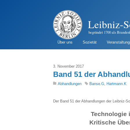
Leibniz-S
begründet 1700 als Branden
Über uns
Sozietät
Veranstaltun
3. November 2017
Band 51 der Abhandl
Abhandlungen
Banse.G
,
Hartmann.K
Der Band 51 der Abhandlungen der Leibniz-So
Technologie
Kritische Übe