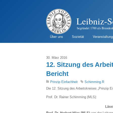
Leibniz-S
begründet 1700 als Branden
Über uns
Sozietät
Veranstaltun
30. März 2016
12. Sitzung des Arbei
Bericht
Prinzip Einfachheit
Schimming.R
Die 12. Sitzung des Arbeitskreises „Prinzip E
Prof. Dr. Rainer Schimming (MLS):
Läss
Prof. Dr. Herbert Hörz (MLS)
von der Leitung