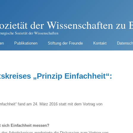
ozietät der Wissenschaften zu B
burgische Sozietät der Wissenschaften
gen
Publikationen
Stiftung der Freunde
Kontakt
Datensch
tskreises „Prinzip Einfachheit“:
infachheit“ fand am 24. März 2016 statt mit dem Vortrag von
t sich Einfachheit messen?
 des Arbeitskreises moderierte die Diskussion zum Vortrag von