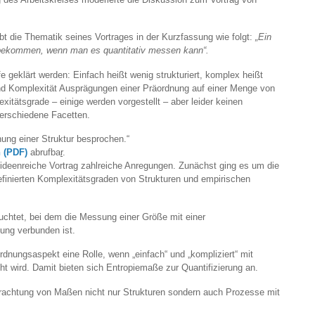
t die Thematik seines Vortrages in der Kurzfassung wie folgt:
„Ein
 bekommen, wenn man es quantitativ messen kann“.
 geklärt werden: Einfach heißt wenig strukturiert, komplex heißt
 und Komplexität Ausprägungen einer Präordnung auf einer Menge von
xitätsgrade – einige werden vorgestellt – aber leider keinen
erschiedene Facetten.
nung einer Struktur besprochen.“
 (PDF)
abrufba
r
.
r ideenreiche Vortrag zahlreiche Anregungen. Zunächst ging es um die
inierten Komplexitätsgraden von Strukturen und empirischen
uchtet, bei dem die Messung einer Größe mit einer
hung verbunden ist.
dnungsaspekt eine Rolle, wenn „einfach“ und „kompliziert“ mit
 wird. Damit bieten sich Entropiemaße zur Quantifizierung an.
rachtung von Maßen nicht nur Strukturen sondern auch Prozesse mit