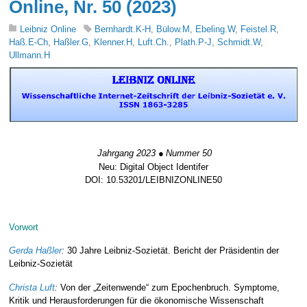
Online, Nr. 50 (2023)
Leibniz Online
Bernhardt.K-H
,
Bülow.M
,
Ebeling.W
,
Feistel.R
,
Haß.E-Ch
,
Haßler.G
,
Klenner.H
,
Luft.Ch.
,
Plath.P-J
,
Schmidt.W
,
Ullmann.H
●
Jahrgang 2023
Nummer 50
●
Jahrgang 2023
Nummer 50
Neu: Digital Object Identifer
D
OI: 10.53201/LEIBNIZONLINE50
D
OI: 10.53201/LEIBNIZONLINE50
Vorwort
Gerda Haßler
:
30 Jahre Leibniz-Sozietät. Bericht der Präsidentin der
Leibniz-Sozietät
Christa Luft
:
Von der „Zeitenwende“ zum Epochenbruch. Symptome,
Kritik und Herausforderungen für die ökonomische Wissenschaft