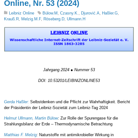
Online, Nr. 53 (2024)
Leibniz Online
Bülow.M
,
Czasny.K.
,
Djurović.A
,
Haßler.G
,
Krauß.R
,
Melzig.M.F
,
Röseberg.D
,
Ullmann.H
Jahrgang 2024 ● Nummer 53
Jahrgang 2024 ● Nummer 53
DOI: 10.53201/LEIBNIZONLINE53
Jahrgang 2024 ● Nummer 53
Gerda Haßler:
Selbstdenken und die Pflicht zur Wahrhaftigkeit. Bericht
der Präsidentin der Leibniz-Sozietät zum Leibniz-Tag 2024
Helmut Ullmann, Martin Bülow
:
Zur Rolle der Spurengase für die
Strahlungsbilanz der Erde – Thermodynamische Betrachtung
Matthias F. Melzig
:
Naturstoffe mit antimikrobieller Wirkung in