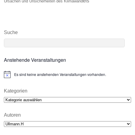
els
Ursachen und Unsicherheiten des Klimawand
Suche
Anstehende Veranstaltungen
Es sind keine anstehenden Veranstaltungen vorhanden.
N
o
t
i
Kategorien
c
Kategorien
e
Autoren