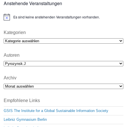
Anstehende Veranstaltungen
Es sind keine anstehenden Veranstaltungen vorhanden.
N
o
t
i
Kategorien
c
Kategorien
e
Autoren
Archiv
Archiv
Empfohlene Links
GSIS The Institute for a Global Sustainable Information Society
Leibniz Gymnasium Berlin