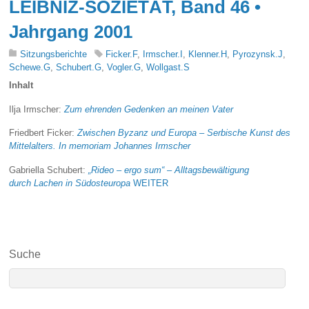
LEIBNIZ-SOZIETÄT, Band 46 •
Jahrgang 2001
Sitzungsberichte
Ficker.F
,
Irmscher.I
,
Klenner.H
,
Pyrozynsk.J
,
Schewe.G
,
Schubert.G
,
Vogler.G
,
Wollgast.S
Inhalt
Ilja Irmscher:
Zum ehrenden Gedenken an meinen Vater
Friedbert Ficker:
Zwischen Byzanz und Europa – Serbische Kunst des
Mittelalters. In memoriam Johannes Irmscher
Gabriella Schubert:
„Rideo – ergo sum“ – Alltagsbewältigung
durch Lachen in Südosteuropa
WEITER
Suche