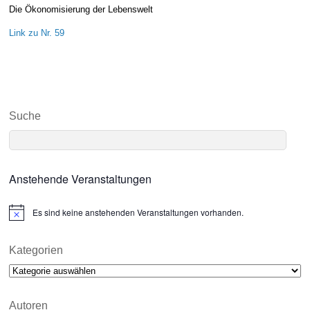
Die Ökonomisierung der Lebenswelt
Link zu Nr. 59
Suche
Anstehende Veranstaltungen
Es sind keine anstehenden Veranstaltungen vorhanden.
N
o
t
i
Kategorien
c
Kategorien
e
Autoren