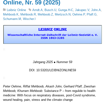
Online, Nr. 59 (2025)
Leibniz Online
Arndt.A
,
Busch.U
,
Gunga.H-C
,
Jakupec.V
,
John.A
,
Mehboob.K
,
Mehboob.R
,
Mehboob.Z
,
Mertzsch.N
,
Oehme.P
,
Pfaff.G
,
Schumann.M
,
Wischer.I
R
Jahrgang 2025 ● Nummer 59
DOI: 10.53201/LEIBNIZONLINE59
R
Peter Oehme, Riffat Mehboob, Akash John, Gerhard Pfaff, Zeeshan
Mehboob, Khurram Mehboob:
Substance P – from regulide to health
medicine: With focus on respiratory diseases, post-Covid syndrome,
wound healing, pain, stress and the climate change