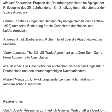
Michael Schumann:
Etappen der Raumfahrtgeschichte im Spiegel der
Philosophie des 20. Jahrhunderts. Ein Streifzug durch die Literatur der
Space Advocacy
Hanns-Christian Gunga:
Der Berliner Physiologe Nathan Zuntz (1847–
1920) und seine Bedeutung für die Geschichte der Höhen- und
Luftfahrtmedizin
Andreas Arndt:
Barbarei und Kultur. Hegel über die Abgründigkeit der
Moderne
Viktor Jakupec:
The EU–US Trade Agreement as a Zero-Sum Game:
From Autonomy to Capitulation
Ilse Wischer:
Die Geschichte der englischen historischen Linguistik in
Deutschland und den deutschsprachigen Nachbarländern
Norbert Mertzsch:
Entwicklungstendenzen bei nichtmetallisch-
anorganischen Baustoffen
R
Rezensionen
Ulrich Busch:
Rezension zu Friedrich Glauner:
Wirtschaft als
Denkform.