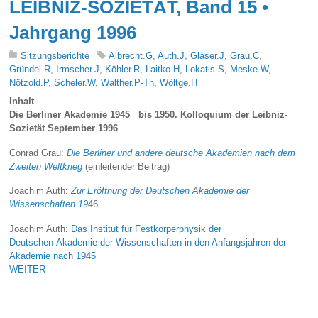
LEIBNIZ-SOZIETÄT, Band 15 •
Jahrgang 1996
Sitzungsberichte
Albrecht.G
,
Auth.J
,
Gläser.J
,
Grau.C
,
Gründel.R
,
Irmscher.J
,
Köhler.R
,
Laitko.H
,
Lokatis.S
,
Meske.W
,
Nötzold.P
,
Scheler.W
,
Walther.P-Th
,
Wöltge.H
Inhalt
Die Berliner Akademie 1945 bis 1950. Kolloquium der Leibniz-
Sozietät September 1996
Conrad Grau:
Die Berliner und andere deutsche Akademien nach dem
Zweiten Weltkrieg
(einleitender Beitrag)
Joachim Auth:
Zur Eröffnung der Deutschen Akademie der
Wissenschaften 19
46
Joachim Auth:
Das Institut für Festkörperphysik der
Deutschen Akademie der Wissenschaften in den Anfangsjahren der
Akademie nach 1945
WEITER