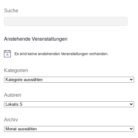
Suche
Anstehende Veranstaltungen
Es sind keine anstehenden Veranstaltungen vorhanden.
N
o
t
i
Kategorien
c
Kategorien
e
Autoren
Archiv
Archiv