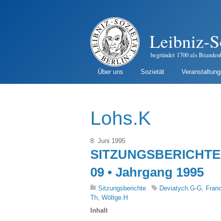
Leibniz-S
begründet 1700 als Branden
Über uns
Sozietät
Veranstaltun
Lohs.K
8. Juni 1995
SITZUNGSBERICHTE 
09 • Jahrgang 1995
Sitzungsberichte
Deviatych.G-G
,
Fran
Th
,
Wöltge.H
Inhalt