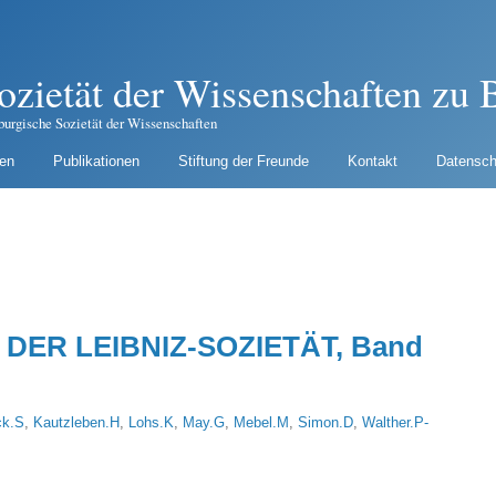
ozietät der Wissenschaften zu B
burgische Sozietät der Wissenschaften
gen
Publikationen
Stiftung der Freunde
Kontakt
Datensch
DER LEIBNIZ-SOZIETÄT, Band
ck.S
,
Kautzleben.H
,
Lohs.K
,
May.G
,
Mebel.M
,
Simon.D
,
Walther.P-