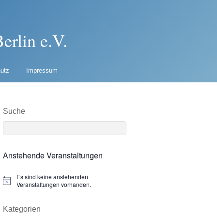
erlin e.V.
utz
Impressum
Suche
Anstehende Veranstaltungen
Es sind keine anstehenden
N
Veranstaltungen vorhanden.
o
t
i
Kategorien
c