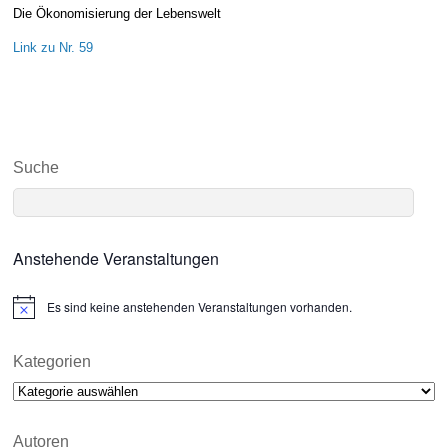
Die Ökonomisierung der Lebenswelt
Link zu Nr. 59
Suche
Anstehende Veranstaltungen
Es sind keine anstehenden Veranstaltungen vorhanden.
N
o
t
i
Kategorien
c
Kategorien
e
Autoren