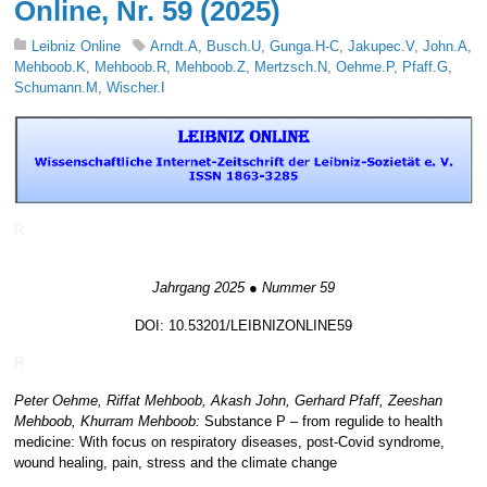
Online, Nr. 59 (2025)
Leibniz Online
Arndt.A
,
Busch.U
,
Gunga.H-C
,
Jakupec.V
,
John.A
,
Mehboob.K
,
Mehboob.R
,
Mehboob.Z
,
Mertzsch.N
,
Oehme.P
,
Pfaff.G
,
Schumann.M
,
Wischer.I
R
Jahrgang 2025 ● Nummer 59
DOI: 10.53201/LEIBNIZONLINE59
R
Peter Oehme, Riffat Mehboob, Akash John, Gerhard Pfaff, Zeeshan
Mehboob, Khurram Mehboob:
Substance P – from regulide to health
medicine: With focus on respiratory diseases, post-Covid syndrome,
wound healing, pain, stress and the climate change