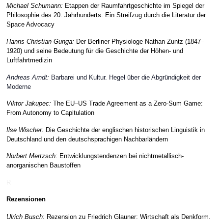
Michael Schumann:
Etappen der Raumfahrtgeschichte im Spiegel der
Philosophie des 20. Jahrhunderts. Ein Streifzug durch die Literatur der
Space Advocacy
Hanns-Christian Gunga:
Der Berliner Physiologe Nathan Zuntz (1847–
1920) und seine Bedeutung für die Geschichte der Höhen- und
Luftfahrtmedizin
Andreas Arndt:
Barbarei und Kultur. Hegel über die Abgründigkeit der
Moderne
Viktor Jakupec:
The EU–US Trade Agreement as a Zero-Sum Game:
From Autonomy to Capitulation
Ilse Wischer:
Die Geschichte der englischen historischen Linguistik in
Deutschland und den deutschsprachigen Nachbarländern
Norbert Mertzsch:
Entwicklungstendenzen bei nichtmetallisch-
anorganischen Baustoffen
R
Rezensionen
Ulrich Busch:
Rezension zu Friedrich Glauner:
Wirtschaft als
Denkform.