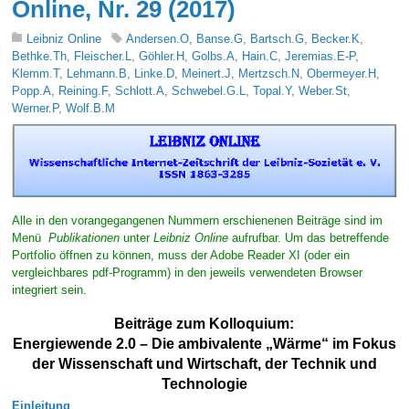
Online, Nr. 29 (2017)
Leibniz Online
Andersen.O
,
Banse.G
,
Bartsch.G
,
Becker.K
,
Bethke.Th
,
Fleischer.L
,
Göhler.H
,
Golbs.A
,
Hain.C
,
Jeremias.E-P
,
Klemm.T
,
Lehmann.B
,
Linke.D
,
Meinert.J
,
Mertzsch.N
,
Obermeyer.H
,
Popp.A
,
Reining.F
,
Schlott.A
,
Schwebel.G.L
,
Topal.Y
,
Weber.St
,
Werner.P
,
Wolf.B.M
Alle in den vorangegangenen Nummern erschienenen Beiträge sind im
Menü
Publikationen
unter
Leibniz Online
aufrufbar. Um das betreffende
Portfolio öffnen zu können, muss der Adobe Reader XI (oder ein
vergleichbares pdf-Programm) in den jeweils verwendeten Browser
integriert sein.
Beiträge zum Kolloquium:
Energiewende 2.0 – Die ambivalente „Wärme“ im Fokus
der Wissenschaft und Wirtschaft, der Technik und
Technologie
Einleitung