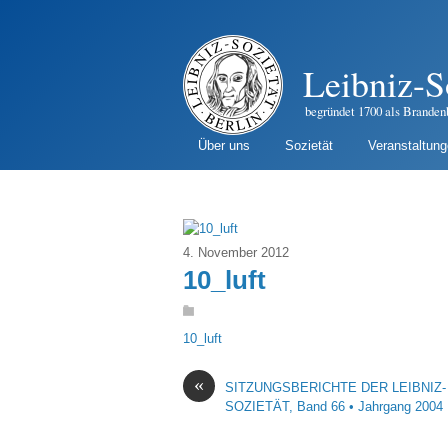
Leibniz-S
begründet 1700 als Branden
Über uns
Sozietät
Veranstaltun
4. November 2012
10_luft
10_luft
«
SITZUNGSBERICHTE DER LEIBNIZ-
SOZIETÄT, Band 66 • Jahrgang 2004