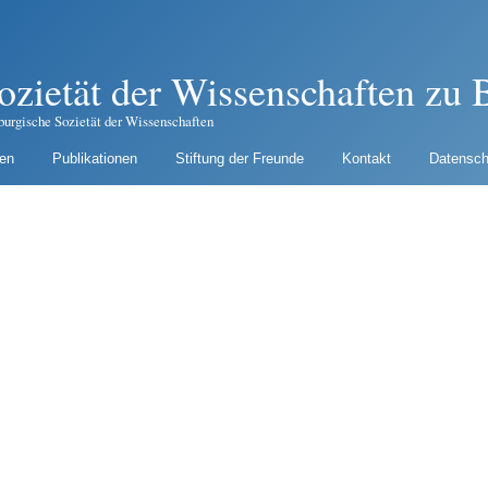
ozietät der Wissenschaften zu B
burgische Sozietät der Wissenschaften
gen
Publikationen
Stiftung der Freunde
Kontakt
Datensch