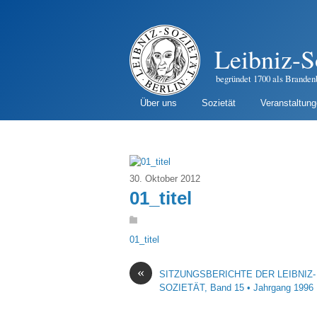
Leibniz-S
begründet 1700 als Branden
Über uns
Sozietät
Veranstaltun
30. Oktober 2012
01_titel
01_titel
«
SITZUNGSBERICHTE DER LEIBNIZ-
SOZIETÄT, Band 15 • Jahrgang 1996