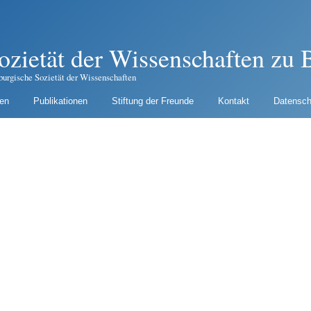
ozietät der Wissenschaften zu B
burgische Sozietät der Wissenschaften
gen
Publikationen
Stiftung der Freunde
Kontakt
Datensch