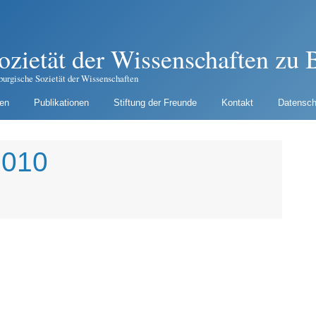
ozietät der Wissenschaften zu B
burgische Sozietät der Wissenschaften
gen
Publikationen
Stiftung der Freunde
Kontakt
Datensch
2010