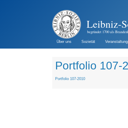
Leibniz-S
begründet 1700 als Branden
Über uns
Sozietät
Veranstaltun
Portfolio 107-
Portfolio 107-2010