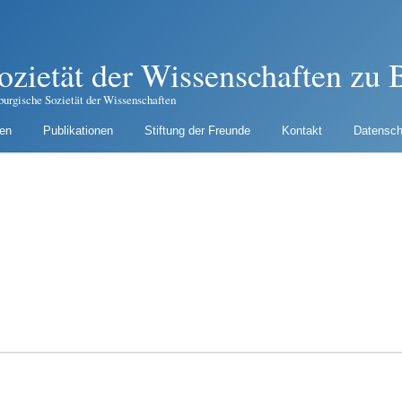
ozietät der Wissenschaften zu B
burgische Sozietät der Wissenschaften
gen
Publikationen
Stiftung der Freunde
Kontakt
Datensch