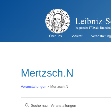
Leibniz-S
begründet 1700 als Branden
Über uns
Sozietät
Veranstaltun
Mertzsch.N
Veranstaltungen
Mertzsch.N
Veranstaltungen
Veranstaltungen
B
i
Suche