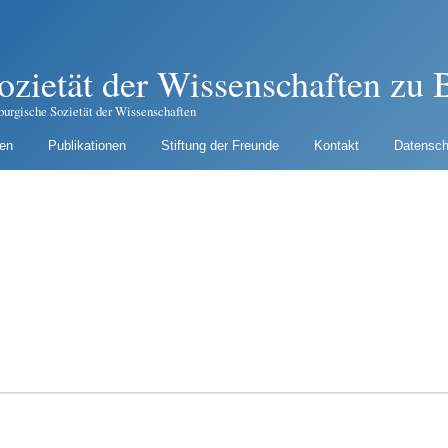
ozietät der Wissenschaften zu B
burgische Sozietät der Wissenschaften
gen
Publikationen
Stiftung der Freunde
Kontakt
Datensch