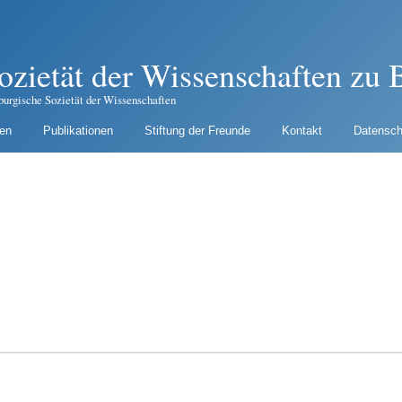
ozietät der Wissenschaften zu B
burgische Sozietät der Wissenschaften
gen
Publikationen
Stiftung der Freunde
Kontakt
Datensch