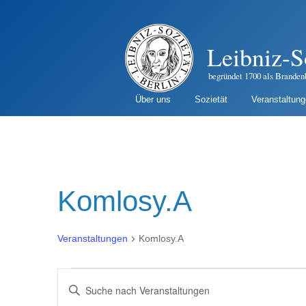
Leibniz-S
begründet 1700 als Branden
Über uns
Sozietät
Veranstaltun
Komlosy.A
Veranstaltungen
Komlosy.A
Veranstaltungen
Veranstaltungen
B
i
Suche