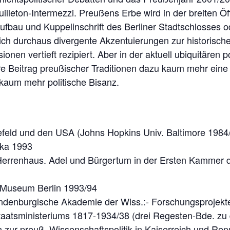
leton-Intermezzi. Preußens Erbe wird in der breiten Öffen
eraufbau und Kuppelinschrift des Berliner Stadtschlosses
lich durchaus divergente Akzentuierungen zur historisc
nen vertieft rezipiert. Aber in der aktuell ubiquitären
re Beitrag preußischer Traditionen dazu kaum mehr eine
kaum mehr politische Bisanz.
efeld und den USA (Johns Hopkins Univ. Baltimore 1984
cka 1993
 Herrenhaus. Adel und Bürgertum in der Ersten Kammer 
n Museum Berlin 1993/94
randenburgische Akademie der Wiss.:- Forschungsprojekt
 Staatsministeriums 1817-1934/38 (drei Regesten-Bde. z
n zur preuß. Wissenschaftspolitik in Kaiserreich und Rep