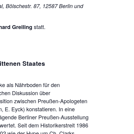
l, Bölschestr. 87, 12587 Berlin und
statt.
hard Greiling
ttenen Staates
cke als Nährboden für den
schen Diskussion über
osition zwischen Preußen-Apologeten
, E. Eyck) konstatieren. In eine
bwägende Berliner Preußen-Ausstellung
ertet. Seit dem Historikerstreit 1986
002 wie der Hype um Ch. Clarks