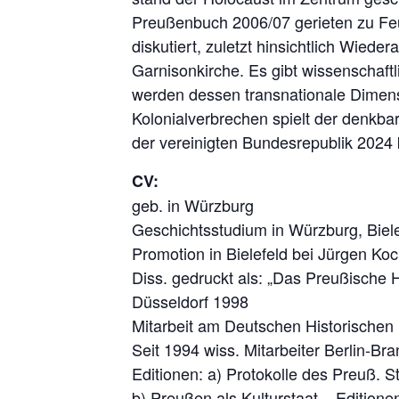
Preußenbuch 2006/07 gerieten zu Feuil
diskutiert, zuletzt hinsichtlich Wied
Garnisonkirche. Es gibt wissenschaft
werden dessen transnationale Dimensio
Kolonialverbrechen spielt der denkba
der vereinigten Bundesrepublik 2024 
CV:
geb. in Würzburg
Geschichtsstudium in Würzburg, Biel
Promotion in Bielefeld bei Jürgen Ko
Diss. gedruckt als: „Das Preußische
Düsseldorf 1998
Mitarbeit am Deutschen Historische
Seit 1994 wiss. Mitarbeiter Berlin-B
Editionen: a) Protokolle des Preuß.
b) Preußen als Kulturstaat – Editione