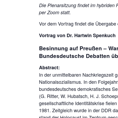
Die Plenarsitzung findet im hybriden 
per Zoom statt.
Vor dem Vortrag findet die Übergabe
Vortrag von Dr. Hartwin Spenkuch
Besinnung auf Preußen – Wa
Bundesdeutsche Debatten übe
Abstract:
In der unmittelbaren Nachkriegszeit g
Nationalsozialismus. In den Folgejah
bundesdeutsches demokratisches Selb
(G. Ritter, W. Hubatsch, H. J. Schoeps
gesellschaftliche Identitätskrise fie
1981. Zeitgleich wurde in der DDR da
stand der Holocaust im Zentrum gesc