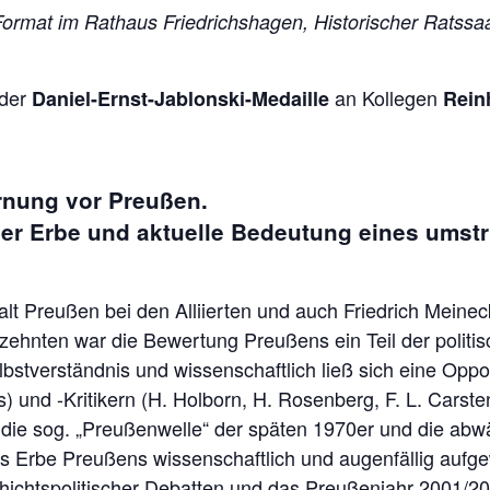
Format im Rathaus Friedrichshagen, Historischer Ratssaa
 der
an Kollegen
Daniel-Ernst-Jablonski-Medaille
Rein
rnung vor Preußen.
r Erbe und aktuelle Bedeutung eines umstri
alt Preußen bei den Alliierten und auch Friedrich Meine
rzehnten war die Bewertung Preußens ein Teil der politi
stverständnis und wissenschaftlich ließ sich eine Opp
) und -Kritikern (H. Holborn, H. Rosenberg, F. L. Carsten
len die sog. „Preußenwelle“ der späten 1970er und die a
s Erbe Preußens wissenschaftlich und augenfällig aufgew
hichtspolitischer Debatten und das Preußenjahr 2001/2