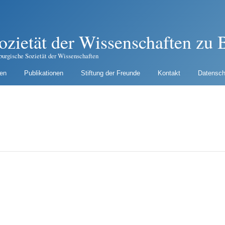
ozietät der Wissenschaften zu B
burgische Sozietät der Wissenschaften
gen
Publikationen
Stiftung der Freunde
Kontakt
Datensch