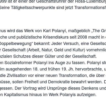
999 ist er einer der Geschäftsführer der Rosa-Luxemburg-
Seine Tätigkeitsschwerpunkte sind jetzt Transformation
smus wird das Werk von Karl Polanyi, maßgeblich „The G
liche und publizistische Krisendiskurs seit 2008 macht i
 „Doppelbewegung“ bekannt: Jeder Versuch, eine Gesellsch
r Gesellschaft (Arbeit, Natur, Geld und Kultur) vornehml
alen Schutzes dieser Güter und der Gesellschaft.
en Sozialreformer Polanyi ins Auge zu fassen. Polanyi s
 im ausgehenden 18. und frühen 19. Jh. hervorbrachte, 
ie Zivilisation vor einer neuen Transformation, die übe
üsse, sollen Freiheit und Demokratie bewahrt werden. D
gessen. Der Vortrag wird Ursprünge dieses Denkens und
en Kapitalismus hinaus im Werk Polanyis aufzeigen.