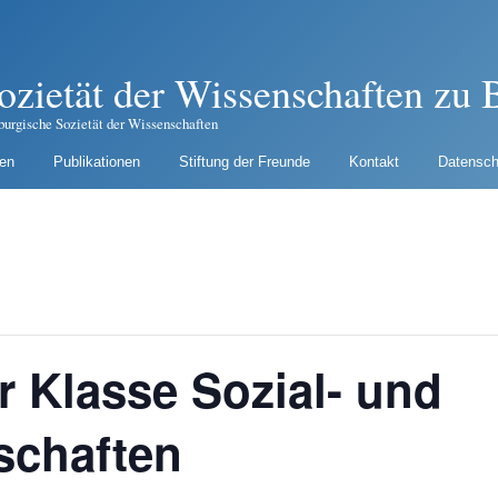
ozietät der Wissenschaften zu B
burgische Sozietät der Wissenschaften
gen
Publikationen
Stiftung der Freunde
Kontakt
Datensch
r Klasse Sozial- und
schaften