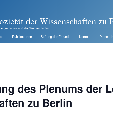
ozietät der Wissenschaften zu B
burgische Sozietät der Wissenschaften
gen
Publikationen
Stiftung der Freunde
Kontakt
Datensch
ung des Plenums der L
ften zu Berlin