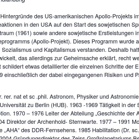
en Hintergründe des US-amerikanischen Apollo-Projekts
Reaktionen in den USA auf den Start des sowjetischen Sp
raum (1961) sowie andere sowjetische Erstleistungen in
programms (Apollo-Projekt). Dieses Programm wurde als
ozialismus und Kapitalismus verstanden. Deshalb hatte
lt, das allerdings zur Geheimsache erklärt, recht wei
 schildert etwas detaillierter die einzelnen Schritte der 
69 einschließlich der dabei eingegangenen Risiken und 
Dr. rer. nat et sc .phil. Astronom, Physiker und Astronomi
iversität zu Berlin (HUB). 1963 -1969 Tätigkeit in der S
ion. 1970 – 1976 Leiter der Abteilung „Geschichte der 
04 Direktor der Archenhold- Sternwarte. 1977 – 1991 Mo
e „AHA“ des DDR-Fernsehens. 1985 Habilitation (Dr. sc
 2004 Gründungsdirektor des Zeiss-Großplanetariums Ber