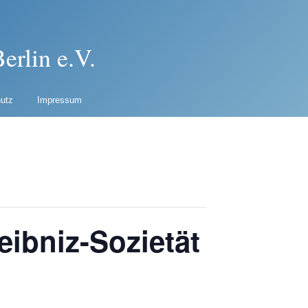
erlin e.V.
utz
Impressum
eibniz-Sozietät