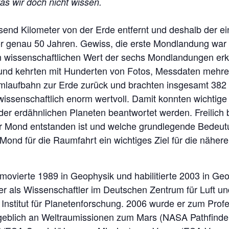
s wir doch nicht wissen
.
usend Kilometer von der Erde entfernt und deshalb der 
 genau 50 Jahren. Gewiss, die erste Mondlandung war ha
 wissenschaftlichen Wert der sechs Mondlandungen erk
und kehrten mit Hunderten von Fotos, Messdaten mehr
mlaufbahn zur Erde zurück und brachten insgesamt 382
ssenschaftlich enorm wertvoll. Damit konnten wichtige 
r erdähnlichen Planeten beantwortet werden. Freilich b
r Mond entstanden ist und welche grundlegende Bedeutun
Mond für die Raumfahrt ein wichtiges Ziel für die nähere
movierte 1989 in Geophysik und habilitierte 2003 in Ge
 er als Wissenschaftler im Deutschen Zentrum für Luft und
 Institut für Planetenforschung. 2006 wurde er zum Profe
maßgeblich an Weltraumissionen zum Mars (NASA Pathfind