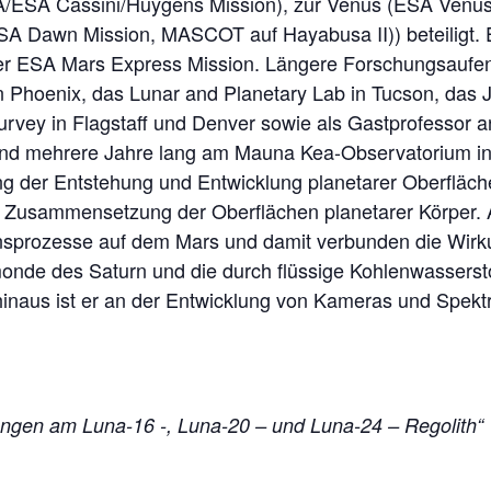
/ESA Cassini/Huygens Mission), zur Venus (ESA Venus
A Dawn Mission, MASCOT auf Hayabusa II)) beteiligt. Er 
 ESA Mars Express Mission. Längere Forschungsaufentha
in Phoenix, das Lunar and Planetary Lab in Tucson, das J
vey in Flagstaff und Denver sowie als Gastprofessor an
nd mehrere Jahre lang am Mauna Kea-Observatorium in 
g der Entstehung und Entwicklung planetarer Oberfläch
 Zusammensetzung der Oberflächen planetarer Körper. 
nsprozesse auf dem Mars und damit verbunden die Wirk
monde des Saturn und die durch flüssige Kohlenwasserst
inaus ist er an der Entwicklung von Kameras und Spekt
ngen am Luna-16 -, Luna-20 – und Luna-24 – Regolith“