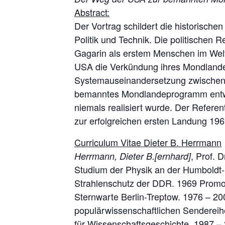
Abstract:
Der Vortrag schildert die historisch
Politik und Technik. Die politischen 
Gagarin als erstem Menschen im Welt
USA die Verkündung ihres Mondlande
Systemauseinandersetzung zwischen S
bemanntes Mondlandeprogramm entwicke
niemals realisiert wurde. Der Referent
zur erfolgreichen ersten Landung 19
Curriculum Vitae Dieter B. Herrmann
, Prof. 
Herrmann, Dieter B.[ernhard]
Studium der Physik an der Humboldt-Un
Strahlenschutz der DDR. 1969 Promot
Sternwarte Berlin-Treptow. 1976 – 20
populärwissenschaftlichen Sendereih
für Wissenschaftsgeschichte. 1987 –